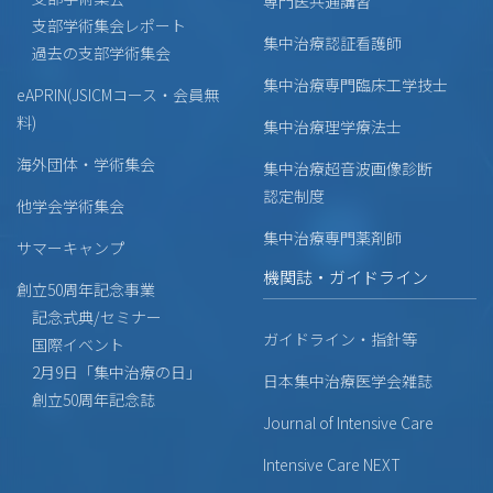
専門医共通講習
支部学術集会レポート
集中治療認証看護師
過去の支部学術集会
集中治療専門臨床工学技士
eAPRIN(JSICMコース・会員無
料)
集中治療理学療法士
海外団体・学術集会
集中治療超音波画像診断
認定制度
他学会学術集会
集中治療専門薬剤師
サマーキャンプ
機関誌・ガイドライン
創立50周年記念事業
記念式典/セミナー
ガイドライン・指針等
国際イベント
2月9日「集中治療の日」
日本集中治療医学会雑誌
創立50周年記念誌
Journal of Intensive Care
Intensive Care NEXT