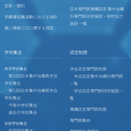
定款・細則
日本専門医機構認定 集中治療
科専門医研修施設・研修協力
多職種協働活動における指針
施設 一覧
個人情報/COIに関する規定
学術集会
認定制度
年次学術集会
学会認定専門医制度
第53回日本集中治療医学会
学会認定集中治療科専門医
学術集会
一覧
第52回日本集中治療医学会
学会認定専門医研修施設 一
学術集会
覧
今後の学術集会
機構認定専門医制度
過去の学術集会
専門医動向
支部学術集会
支部学術集会