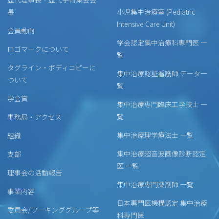
長
小児集中治療室 (Pediatric
Intensive Care Unit)
会員動向
学会認定集中治療科専門医 一
ロゴマークについて
覧
タグライン・ボディコピーに
集中治療認証看護師 データ一
ついて
覧
学会賞
集中治療専門臨床工学技士 一
覧
事務局・アクセス
集中治療理学療法士 一覧
組織
集中治療超音波画像診断認定
支部
医 一覧
理事会の活動報告
集中治療専門薬剤師 一覧
事業内容
日本専門医機構認定 集中治療
委員会/ワーキンググループ等
科専門医