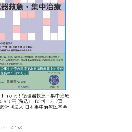
ll in one！循環器救急・集中治療
,820円 (税込) B5判 312頁
般社団法人 日本集中治療医学会
hp?id=4758