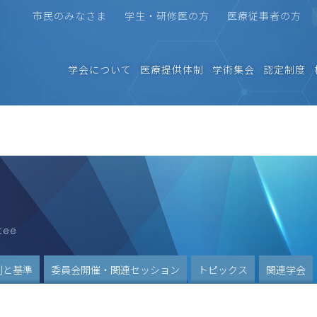
市民のみなさま
学生・研修医の方
医療従事者の方
学会について
医療提供体制
学術集会
認定制度
tee
割と基準
委員会開催・関連セッション
トピックス
関連学会