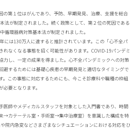
因の第１位はがんであり、予防、早期発見、治療、支援を総合
策基本法が制定されました。続く政策として、第２位の死因である
卒中循環器病対策基本法が制定されました。
0年には130万人に達すると推計されています。この「心不全パ
れなくなる事態を招く可能性があります。COVID-19パンデ
協力し、一定の成果を得ました。心不全パンデミックへの対策
回避するためには基礎心疾患の早期発見と適切なタイミングで
す。この事態に対応するためにも、今こそ診療科や職種の枠組
が必要となります。
手医師やメディカルスタッフを対象とした入門書であり、時間
来→カテーテル室・手術室→集中治療室）を意識した構成を特
来や院内急変などさまざまなシチュエーションにおける対応を