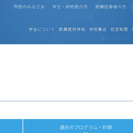
市民のみなさま
学生・研修医の方
医療従事者の方
学会について
医療提供体制
学術集会
認定制度
過去のプログラム・抄録