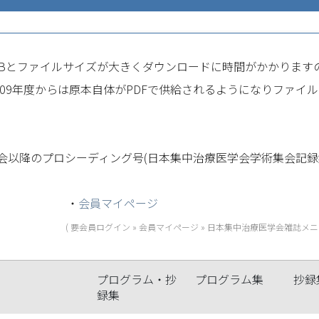
0MBとファイルサイズが大きくダウンロードに時間がかかります
009年度からは原本自体がPDFで供給されるようになりファイ
集会以降のプロシーディング号(日本集中治療医学会学術集会記録
・
会員マイページ
( 要会員ログイン » 会員マイページ » 日本集中治療医学会雑誌メニ
プログラム・抄
プログラム集
抄録
録集