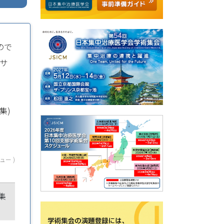
ので
ルサ
集)
ュー )
集