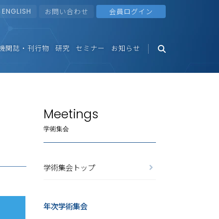
ENGLISH
お問い合わせ
会員ログイン
機関誌・刊行物
研究
セミナー
お知らせ
Meetings
学術集会
学術集会トップ
年次学術集会