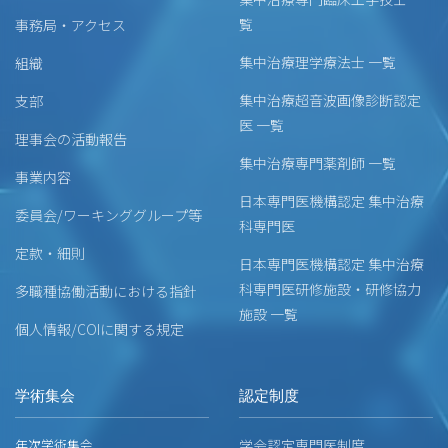
覧
事務局・アクセス
集中治療理学療法士 一覧
組織
集中治療超音波画像診断認定
支部
医 一覧
理事会の活動報告
集中治療専門薬剤師 一覧
事業内容
日本専門医機構認定 集中治療
委員会/ワーキンググループ等
科専門医
定款・細則
日本専門医機構認定 集中治療
科専門医研修施設・研修協力
多職種協働活動における指針
施設 一覧
個人情報/COIに関する規定
学術集会
認定制度
年次学術集会
学会認定専門医制度