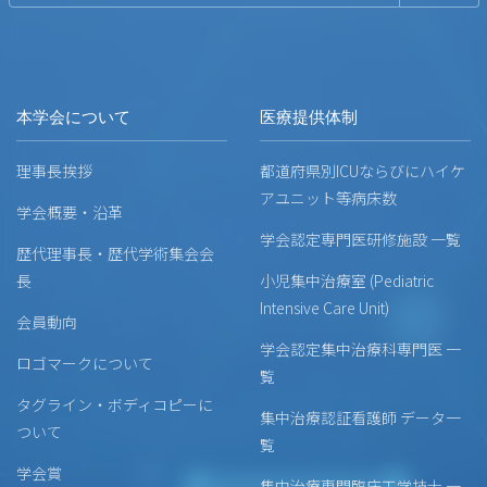
本学会について
医療提供体制
理事長挨拶
都道府県別ICUならびにハイケ
アユニット等病床数
学会概要・沿革
学会認定専門医研修施設 一覧
歴代理事長・歴代学術集会会
長
小児集中治療室 (Pediatric
Intensive Care Unit)
会員動向
学会認定集中治療科専門医 一
ロゴマークについて
覧
タグライン・ボディコピーに
集中治療認証看護師 データ一
ついて
覧
学会賞
集中治療専門臨床工学技士 一