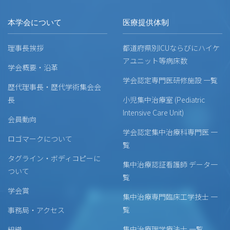
本学会について
医療提供体制
理事長挨拶
都道府県別ICUならびにハイケ
アユニット等病床数
学会概要・沿革
学会認定専門医研修施設 一覧
歴代理事長・歴代学術集会会
長
小児集中治療室 (Pediatric
Intensive Care Unit)
会員動向
学会認定集中治療科専門医 一
ロゴマークについて
覧
タグライン・ボディコピーに
集中治療認証看護師 データ一
ついて
覧
学会賞
集中治療専門臨床工学技士 一
覧
事務局・アクセス
集中治療理学療法士 一覧
組織