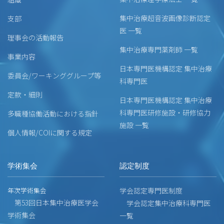
集中治療超音波画像診断認定
支部
医 一覧
理事会の活動報告
集中治療専門薬剤師 一覧
事業内容
日本専門医機構認定 集中治療
委員会/ワーキンググループ等
科専門医
定款・細則
日本専門医機構認定 集中治療
科専門医研修施設・研修協力
多職種協働活動における指針
施設 一覧
個人情報/COIに関する規定
学術集会
認定制度
年次学術集会
学会認定専門医制度
第53回日本集中治療医学会
学会認定集中治療科専門医
学術集会
一覧