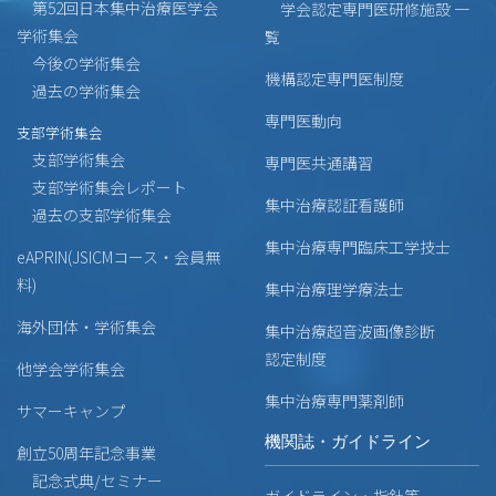
第52回日本集中治療医学会
学会認定専門医研修施設 一
学術集会
覧
今後の学術集会
機構認定専門医制度
過去の学術集会
専門医動向
支部学術集会
支部学術集会
専門医共通講習
支部学術集会レポート
集中治療認証看護師
過去の支部学術集会
集中治療専門臨床工学技士
eAPRIN(JSICMコース・会員無
料)
集中治療理学療法士
海外団体・学術集会
集中治療超音波画像診断
認定制度
他学会学術集会
集中治療専門薬剤師
サマーキャンプ
機関誌・ガイドライン
創立50周年記念事業
記念式典/セミナー