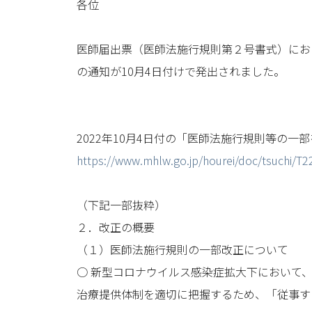
各位
医師届出票（医師法施行規則第２号書式）にお
の通知が10月4日付けで発出されました。
2022年10月4日付の「医師法施行規則等の
https://www.mhlw.go.jp/hourei/doc/tsuchi/T
（下記一部抜粋）
２．改正の概要
（１）医師法施行規則の一部改正について
○ 新型コロナウイルス感染症拡大下において
治療提供体制を適切に把握するため、「従事す