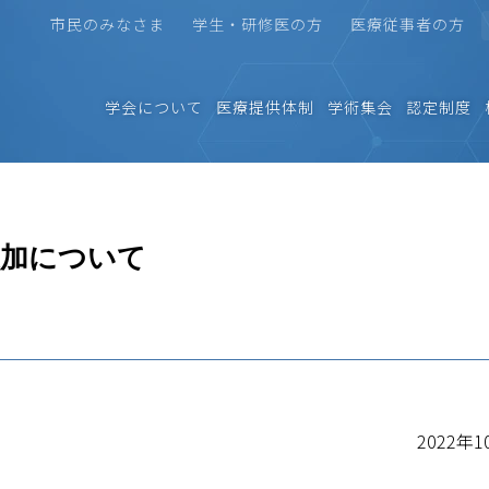
市民のみなさま
学生・研修医の方
医療従事者の方
学会について
医療提供体制
学術集会
認定制度
追加について
2022年1