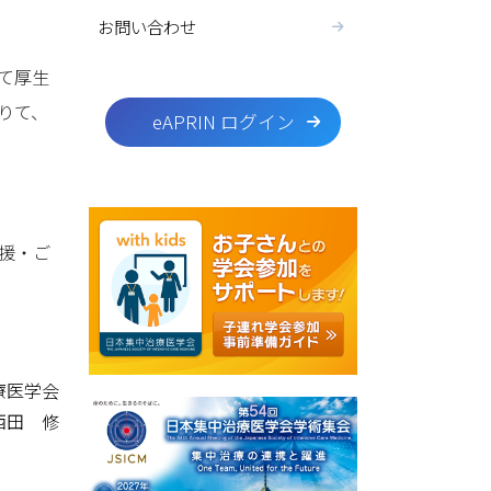
お問い合わせ
て厚生
りて、
eAPRIN ログイン
援・ご
療医学会
西田 修