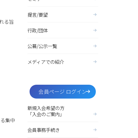
提言/要望
れる旨
行政/団体
公募/公示一覧
メディアでの紹介
会員ページ ログイン
新規入会希望の方
「入会のご案内」
ける集中
会員事務手続き