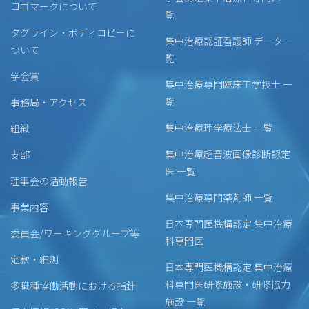
ロゴマークについて
覧
タグライン・ボディコピーに
集中治療認証看護師 データ一
ついて
覧
学会賞
集中治療専門臨床工学技士 一
覧
事務局・アクセス
集中治療理学療法士 一覧
組織
集中治療超音波画像診断認定
支部
医 一覧
理事会の活動報告
集中治療専門薬剤師 一覧
事業内容
日本専門医機構認定 集中治療
委員会/ワーキンググループ等
科専門医
定款・細則
日本専門医機構認定 集中治療
科専門医研修施設・研修協力
多職種協働活動における指針
施設 一覧