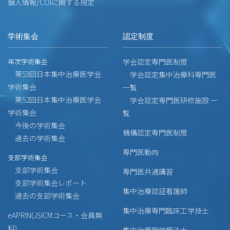
個人情報/COIに関する規定
学術集会
認定制度
年次学術集会
学会認定専門医制度
第53回日本集中治療医学会
学会認定集中治療科専門医
学術集会
一覧
第52回日本集中治療医学会
学会認定専門医研修施設 一
学術集会
覧
今後の学術集会
機構認定専門医制度
過去の学術集会
専門医動向
支部学術集会
支部学術集会
専門医共通講習
支部学術集会レポート
集中治療認証看護師
過去の支部学術集会
集中治療専門臨床工学技士
eAPRIN(JSICMコース・会員無
料)
集中治療理学療法士