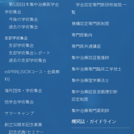
第52回日本集中治療医学会
学会認定専門医研修施設 一
学術集会
覧
今後の学術集会
機構認定専門医制度
過去の学術集会
専門医動向
支部学術集会
支部学術集会
専門医共通講習
支部学術集会レポート
集中治療認証看護師
過去の支部学術集会
集中治療専門臨床工学技士
eAPRIN(JSICMコース・会員無
料)
集中治療理学療法士
海外団体・学術集会
集中治療超音波画像診断
認定制度
他学会学術集会
集中治療専門薬剤師
サマーキャンプ
機関誌・ガイドライン
創立50周年記念事業
記念式典/セミナー