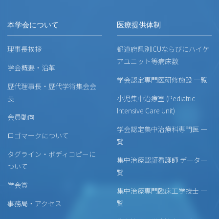
本学会について
医療提供体制
理事長挨拶
都道府県別ICUならびにハイケ
アユニット等病床数
学会概要・沿革
学会認定専門医研修施設 一覧
歴代理事長・歴代学術集会会
長
小児集中治療室 (Pediatric
Intensive Care Unit)
会員動向
学会認定集中治療科専門医 一
ロゴマークについて
覧
タグライン・ボディコピーに
集中治療認証看護師 データ一
ついて
覧
学会賞
集中治療専門臨床工学技士 一
覧
事務局・アクセス