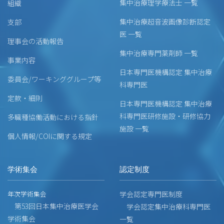
集中治療理学療法士 一覧
組織
集中治療超音波画像診断認定
支部
医 一覧
理事会の活動報告
集中治療専門薬剤師 一覧
事業内容
日本専門医機構認定 集中治療
委員会/ワーキンググループ等
科専門医
定款・細則
日本専門医機構認定 集中治療
科専門医研修施設・研修協力
多職種協働活動における指針
施設 一覧
個人情報/COIに関する規定
学術集会
認定制度
年次学術集会
学会認定専門医制度
第53回日本集中治療医学会
学会認定集中治療科専門医
学術集会
一覧