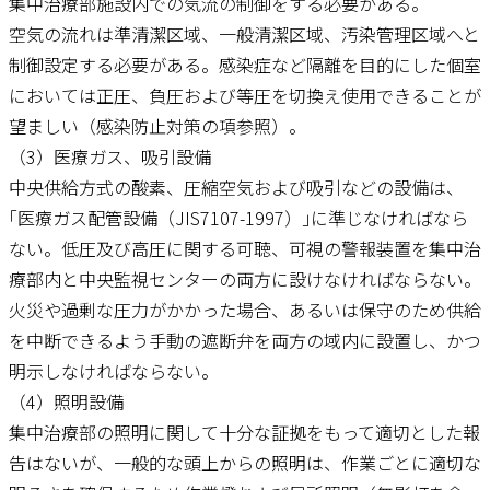
集中治療部施設内での気流の制御をする必要がある。
空気の流れは準清潔区域、一般清潔区域、汚染管理区域へと
制御設定する必要がある。感染症など隔離を目的にした個室
においては正圧、負圧および等圧を切換え使用できることが
望ましい（感染防止対策の項参照）。
（3）医療ガス、吸引設備
中央供給方式の酸素、圧縮空気および吸引などの設備は、
｢医療ガス配管設備（JIS7107-1997）｣に準じなければなら
ない。低圧及び高圧に関する可聴、可視の警報装置を集中治
療部内と中央監視センターの両方に設けなければならない。
火災や過剰な圧力がかかった場合、あるいは保守のため供給
を中断できるよう手動の遮断弁を両方の域内に設置し、かつ
明示しなければならない。
（4）照明設備
集中治療部の照明に関して十分な証拠をもって適切とした報
告はないが、一般的な頭上からの照明は、作業ごとに適切な