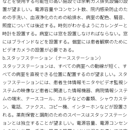
などを使用する可能性の高い施設では余剰ガス排気設備の設
置が望ましい。電源容量やコンセント数、院内感染防止のた
めの手洗い、血液浄化のための給排水、病室の配色、騒音、
照度については後述する。時刻がわかるようにカレンダーと
時計を設置する。病室には窓を設置しなければならない。窓
にはブラインドなどを設置する。個室には患者観察のために
ビデオカメラの設置が必要である。
b.スタッフステーション（ナースステーション）
スタッフステーションは、すべての病室への動線が短く、す
べての病室を直視できる位置に配置するのが望ましい。スタ
ッフステーションには、患者生体情報モニタやビデオ監視シ
ステムの映像など患者に関連した情報機器、病院情報システ
ムの端末、ナースコール、カルテなどの書類、シャウカステ
ン、電話、ファクス、コピー機、インターホンなどが設置さ
れる。薬剤保管と調剤のためのスペースはスタッフステーシ
ョンとは独立することが望ましい。電源容量、電源コンセン