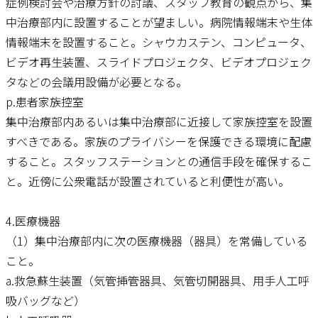
症例検討会や治療方針の討議、スタッフ教育の観点から、集
中治療部内に設置することが望ましい。病院情報端末や生体
情報端末を設置すること。シャウカステン、コンピュータ、
ビデオ再生装置、スライドプロジェクタ、ビデオプロジェク
タなどの会議用設備が必要となる。
p.患者家族控室
集中治療部内あるいは集中治療部に近接して家族控室を設置
すべきである。家族のプライバシーを保護できる環境に配慮
すること。スタッフステーションとの通信手段を確保するこ
と。近傍に公衆電話が設置されていると利便性が高い。
4.医療機器
（1）集中治療部内に次の医療機器（器具）を常備している
こと。
a.救急蘇生装置（気管挿管器具、気管切開器具、用手人工呼
吸バッグなど）