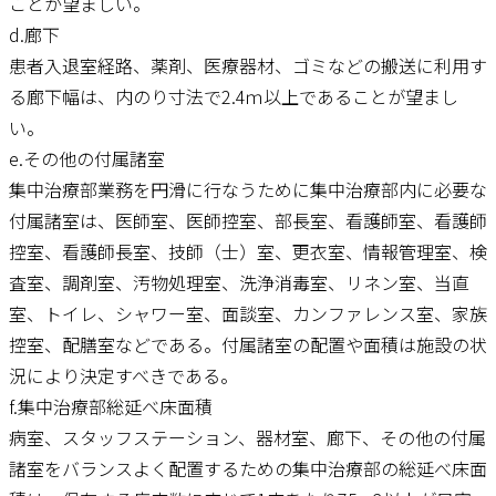
ことが望ましい。
d.廊下
患者入退室経路、薬剤、医療器材、ゴミなどの搬送に利用す
る廊下幅は、内のり寸法で2.4ｍ以上であることが望まし
い。
e.その他の付属諸室
集中治療部業務を円滑に行なうために集中治療部内に必要な
付属諸室は、医師室、医師控室、部長室、看護師室、看護師
控室、看護師長室、技師（士）室、更衣室、情報管理室、検
査室、調剤室、汚物処理室、洗浄消毒室、リネン室、当直
室、トイレ、シャワー室、面談室、カンファレンス室、家族
控室、配膳室などである。付属諸室の配置や面積は施設の状
況により決定すべきである。
f.集中治療部総延べ床面積
病室、スタッフステーション、器材室、廊下、その他の付属
諸室をバランスよく配置するための集中治療部の総延べ床面