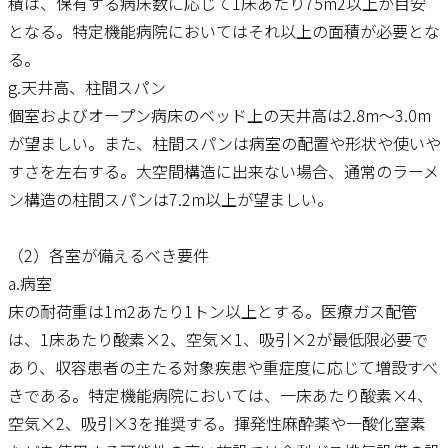
積は、保有する病床数に応じて1床あたり75m2以上が目安
となる。特定機能病院においてはそれ以上の面積が必要とな
る。
g.天井高、柱間スパン
個室およびオープン病床のベッド上の天井高は2.8m～3.0m
が望ましい。また、柱間スパンは病室の配置や形状や使いや
すさを左右する。大空間構造に出来ない場合、通常のラーメ
ン構造の柱間スパンは7.2m以上が望ましい。
（2）各室が備えるべき要件
a.病室
床の耐荷重は1m2あたり1トン以上とする。医療ガス配管
は、1床あたり酸素×2、空気×1、吸引×2が最低限必要で
あり、収容患者の主たる対象疾患や重症度に応じて増設すべ
きである。特定機能病院においては、一床あたり酸素×4、
空気×2、吸引×3を推奨する。揮発性麻酔薬や一酸化窒素