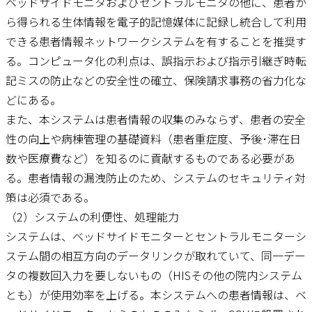
ベッドサイドモニタおよびセントラルモニタの他に、患者か
ら得られる生体情報を電子的記憶媒体に記録し統合して利用
できる患者情報ネットワークシステムを有することを推奨す
る。コンピュータ化の利点は、誤指示および指示引継ぎ時転
記ミスの防止などの安全性の確立、保険請求事務の省力化な
どにある。
また、本システムは患者情報の収集のみならず、患者の安全
性の向上や病棟管理の基礎資料（患者重症度、予後･滞在日
数や医療費など）を知るのに貢献するものである必要があ
る。患者情報の漏洩防止のため、システムのセキュリティ対
策は必須である。
（2）システムの利便性、処理能力
システムは、ベッドサイドモニターとセントラルモニターシ
ステム間の相互方向のデータリンクが取れていて、同一デー
タの複数回入力を要しないもの（HISその他の院内システム
とも）が使用効率を上げる。本システムへの患者情報は、ベ