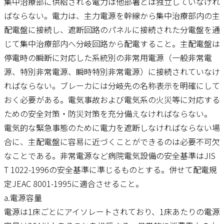
集中治療部に供給される電力は他部署とは独立していなけれ
ばならない。電力は、主力電源を幹線から集中治療部内の主
配電盤に接続し、遮断回路のパネルに接続された分電盤を通
じて集中治療部内へ分岐回路から配電すること。主配電盤は
停電時の瞬断に対応した系統別の非常用電源（一般非常電
源、特別非常電源、瞬時特別非常電源）に接続されていなけ
ればならない。ブレーカには分岐先の名称表示を明確にして
おく必要がある。電気事故および電気系の火災等に対応する
ための安全対策・防災対策を充分備えなければならない。
電気的な緊急事態のために電力を遮断しなければならない場
合に、主配電盤に容易に近づくことができるのは必要不可欠
なことである。非常電源など病院電気設備の安全基準はJIS
T 1022-1996の安全基準に準じるものとする。併せて配電規
定JEAC 8001-1995に適合させること。
a.電源容量
電源は1床ごとにアイソレートされており、1床あたりの電源