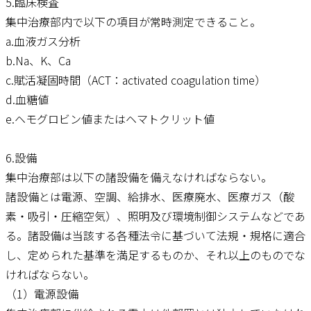
5.臨床検査
集中治療部内で以下の項目が常時測定できること。
a.血液ガス分析
b.Na、K、Ca
c.賦活凝固時間（ACT：activated coagulation time）
d.血糖値
e.ヘモグロビン値またはヘマトクリット値
6.設備
集中治療部は以下の諸設備を備えなければならない。
諸設備とは電源、空調、給排水、医療廃水、医療ガス（酸
素・吸引・圧縮空気）、照明及び環境制御システムなどであ
る。諸設備は当該する各種法令に基づいて法規・規格に適合
し、定められた基準を満足するものか、それ以上のものでな
ければならない。
（1）電源設備