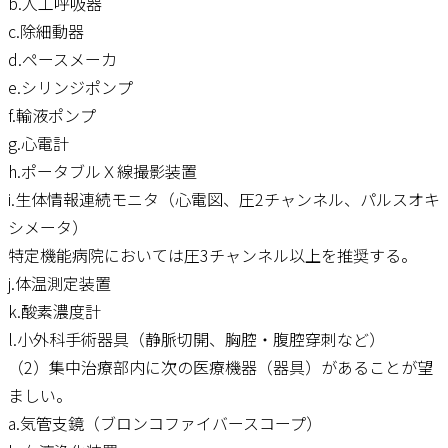
b.人工呼吸器
c.除細動器
d.ペースメーカ
e.シリンジポンプ
f.輸液ポンプ
g.心電計
h.ポータブルＸ線撮影装置
i.生体情報連続モニタ（心電図、圧2チャンネル、パルスオキ
シメータ）
特定機能病院においては圧3チャンネル以上を推奨する。
j.体温測定装置
k.酸素濃度計
l.小外科手術器具（静脈切開、胸腔・腹腔穿刺など）
（2）集中治療部内に次の医療機器（器具）があることが望
ましい。
a.気管支鏡（ブロンコファイバースコープ）