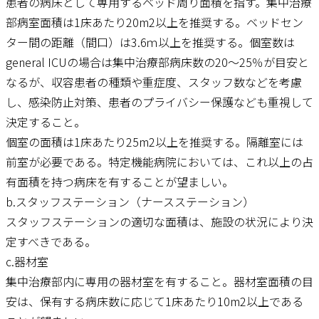
患者の病床として専用するベッド周り面積を指す。集中治療
部病室面積は1床あたり20m2以上を推奨する。ベッドセン
ター間の距離（間口）は3.6ｍ以上を推奨する。個室数は
general ICUの場合は集中治療部病床数の20～25％が目安と
なるが、収容患者の種類や重症度、スタッフ数などを考慮
し、感染防止対策、患者のプライバシー保護なども重視して
決定すること。
個室の面積は1床あたり25m2以上を推奨する。隔離室には
前室が必要である。特定機能病院においては、これ以上の占
有面積を持つ病床を有することが望ましい。
b.スタッフステーション（ナースステーション）
スタッフステーションの適切な面積は、施設の状況により決
定すべきである。
c.器材室
集中治療部内に専用の器材室を有すること。器材室面積の目
安は、保有する病床数に応じて1床あたり10m2以上である