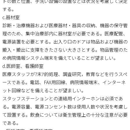
トの数と位置、手洗い設備の設置などは状況を考慮して決定
する。
c.器材室
診断・治療機器および医療器材・器具の収納、機器の保守管
理のため、集中治療部内に器材室が必要である。医療配管、
電源装置を必要とする。出入り口のドアは物品および機器の
搬入・搬出に支障をきたさない大きさとする。物品管理のた
め病院情報システム端末を備えていることが望ましい。
d.医師室、看護師室
医療スタッフが?末ｱ的処理、調査研究，教育などを行うスペ
ースである。電話、FAX用回線、病院情報端末、インターネ
ット回線などを備えることが望ましい。
スタッフステーションとの連絡用インターホンは必須であ
る。電源容量、電源コンセント数は使用人数や状況を考慮し
て設置する。飲食については衛生管理上の十分な注意が必要
である。