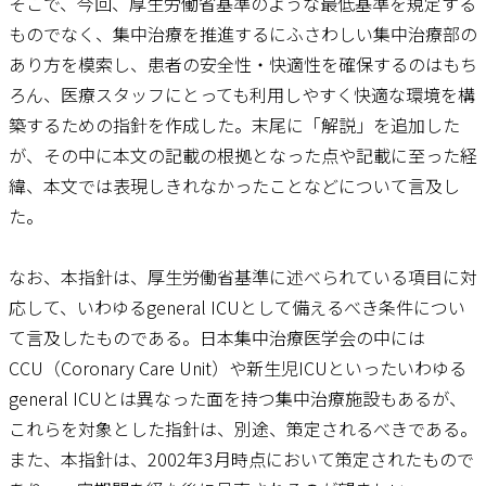
そこで、今回、厚生労働省基準のような最低基準を規定する
ものでなく、集中治療を推進するにふさわしい集中治療部の
あり方を模索し、患者の安全性・快適性を確保するのはもち
ろん、医療スタッフにとっても利用しやすく快適な環境を構
築するための指針を作成した。末尾に「解説」を追加した
が、その中に本文の記載の根拠となった点や記載に至った経
緯、本文では表現しきれなかったことなどについて言及し
た。
なお、本指針は、厚生労働省基準に述べられている項目に対
応して、いわゆるgeneral ICUとして備えるべき条件につい
て言及したものである。日本集中治療医学会の中には
CCU（Coronary Care Unit）や新生児ICUといったいわゆる
general ICUとは異なった面を持つ集中治療施設もあるが、
これらを対象とした指針は、別途、策定されるべきである。
また、本指針は、2002年3月時点において策定されたもので