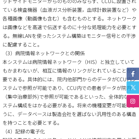
ッドサイドモニターからのもののみならず、CCUに設置され
ている検査機器（血液ガス分析装置，血球計数装置など）や
各種画像（動画像も含む）も含むものとする。ネットワーク
は画像などを高速で伝送するのに十分な処理能力を必要とす
る。無線LANを使ったシステム構築はモニター信号との干渉
に配慮すること。
（3）病院情報ネットワークとの関係
本システムは病院情報ネットワーク（HIS）と独立していて
もかまわないが、相互に情報のリンクがとれていることが必
要である。具体的には、院内他部門からのデータがCCU内シ
ステムで参照が可能であり、CCU内での患者データが院内
（集中治療部外)で参照が可能であるといった、全体的なシ
ステム構成をはかる必要がある。将来の機種変更が可能なよ
うに、データベースは製造会社を選ばない汎用性のある構造
を持つことを必要とする。
（4）記録の電子化