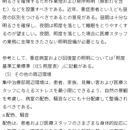
明るさを確保するため作業燈および局所照明（無影灯を含
む）などを設置すべきである。近年、重症患者といえども昼
夜の区別をつけるべきであるとの意見がある。昼間は十分な
明るさを確保し、夜間は照度を落として睡眠をとりやすくす
るのが望ましい。夜間、照度を落とした場合に医療スタッフ
の業務に支障をきたさない照明設備が必要となる。
参考として、重症病室および回復室の照明については｢照度
基準工業標準（IES 照度表）｣に記載がある。
（5）その他の周辺環境
集中治療部周辺環境は、患者、家族、見舞い客および医療ス
タッフに与えるストレスを最小限にできるよう、自然の景観
を考慮し、病室の配色、騒音などにも十分配慮して整備され
るべきである。
a.配色、騒音
配色は、患者および医療スタッフのさまざまな身体的反応に