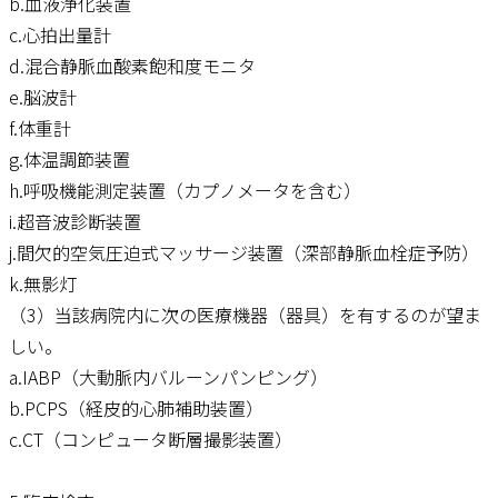
b.血液浄化装置
c.心拍出量計
d.混合静脈血酸素飽和度モニタ
e.脳波計
f.体重計
g.体温調節装置
h.呼吸機能測定装置（カプノメータを含む）
i.超音波診断装置
j.間欠的空気圧迫式マッサージ装置（深部静脈血栓症予防）
k.無影灯
（3）当該病院内に次の医療機器（器具）を有するのが望ま
しい。
a.IABP（大動脈内バルーンパンピング）
b.PCPS（経皮的心肺補助装置）
c.CT（コンピュータ断層撮影装置）