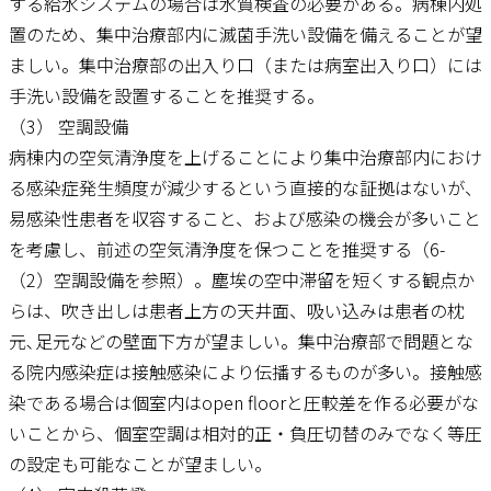
する給水システムの場合は水質検査の必要がある。病棟内処
置のため、集中治療部内に滅菌手洗い設備を備えることが望
ましい。集中治療部の出入り口（または病室出入り口）には
手洗い設備を設置することを推奨する。
（3） 空調設備
病棟内の空気清浄度を上げることにより集中治療部内におけ
る感染症発生頻度が減少するという直接的な証拠はないが、
易感染性患者を収容すること、および感染の機会が多いこと
を考慮し、前述の空気清浄度を保つことを推奨する（6-
（2）空調設備を参照）。塵埃の空中滞留を短くする観点か
らは、吹き出しは患者上方の天井面、吸い込みは患者の枕
元､足元などの壁面下方が望ましい。集中治療部で問題とな
る院内感染症は接触感染により伝播するものが多い。接触感
染である場合は個室内はopen floorと圧較差を作る必要がな
いことから、個室空調は相対的正・負圧切替のみでなく等圧
の設定も可能なことが望ましい。