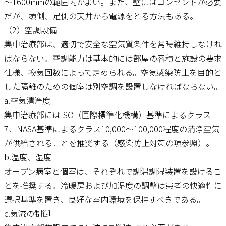
～1600mmの範囲内がよい。また、壁にはコンセントが必要
だが、頭側、足側の天井から電源をとる方法もある。
（2）空調設備
集中治療部は、適切で安全な空気質条件を常時維持しなけれ
ばならない。空調能力は基本的には部屋の容積と施設の要求
仕様、換気回数によって定められる。空気感染防止を目的と
した隔離のための個室は別空調を設置しなければならない。
a.空気清浄度
集中治療部にはISO（国際標準化機構）基準によるクラス
7、NASA基準によるクラス10,000～100,000程度の清浄空気
が供給されることを推奨する（感染防止対策の項参照）。
b.温度、湿度
オープン病室と個室は、それぞれで調温調湿装置を設けるこ
とを推奨する。冷暖房および加湿度の調整は患者の快適性に
選択基準を置き、良好な室内環境を保持すべきである。
c.気流の制御