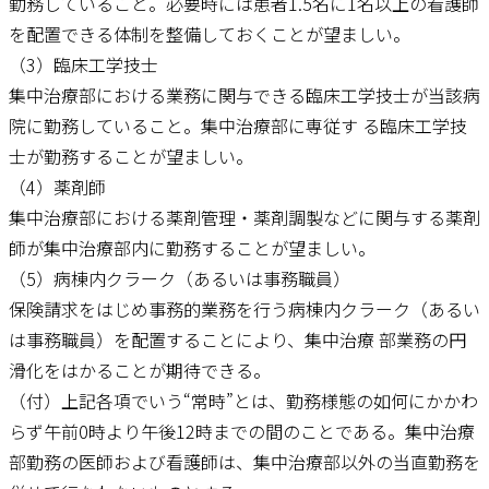
勤務していること。必要時には患者1.5名に1名以上の看護師
を配置できる体制を整備しておくことが望ましい。
（3）臨床工学技士
集中治療部における業務に関与できる臨床工学技士が当該病
院に勤務していること。集中治療部に専従す る臨床工学技
士が勤務することが望ましい。
（4）薬剤師
集中治療部における薬剤管理・薬剤調製などに関与する薬剤
師が集中治療部内に勤務することが望ましい。
（5）病棟内クラーク（あるいは事務職員）
保険請求をはじめ事務的業務を行う病棟内クラーク（あるい
は事務職員）を配置することにより、集中治療 部業務の円
滑化をはかることが期待できる。
（付）上記各項でいう“常時”とは、勤務様態の如何にかかわ
らず午前0時より午後12時までの間のことである。集中治療
部勤務の医師および看護師は、集中治療部以外の当直勤務を