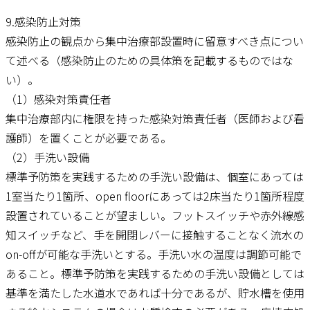
9.感染防止対策
感染防止の観点から集中治療部設置時に留意すべき点につい
て述べる（感染防止のための具体策を記載するものではな
い）。
（1）感染対策責任者
集中治療部内に権限を持った感染対策責任者（医師および看
護師）を置くことが必要である。
（2）手洗い設備
標準予防策を実践するための手洗い設備は、個室にあっては
1室当たり1箇所、open floorにあっては2床当たり1箇所程度
設置されていることが望ましい。フットスイッチや赤外線感
知スイッチなど、手を開閉レバーに接触することなく流水の
on-offが可能な手洗いとする。手洗い水の温度は調節可能で
あること。標準予防策を実践するための手洗い設備としては
基準を満たした水道水であれば十分であるが、貯水槽を使用