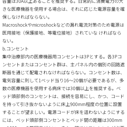
容量は30A以上あることを推奨する。日常的に消費電力の大
きな医療機器を使用する場合は、それに応じた電源容量を確
保しなければならない。
Macroshockやmicroshockなどの漏れ電流対策のため電源は
医用接地（保護接地、等電位接地）されていな ければなら
ない。
b.コンセント
集中治療部内の医療機器用コンセントは3Pとする。各3Pコ
ンセントまたはコンセント群は、主パネル内の個別の回路遮
断器を通じて配電されなければならない。コンセント数は、
電気容量に則して1ベッド当り16～20個が必要であるが、多
数の医療機器を使用する病床では30個以上を推奨する。ベ
ッド頭部側のコンセントは、接続を容易にし、かつ、コード
を持って引き抜かないように床上900mm程度の位置に設置
することが望ましい。電源コードが床を這わないようにする
には、ベッド頭部側コンセントとベッド間の距離は300mm