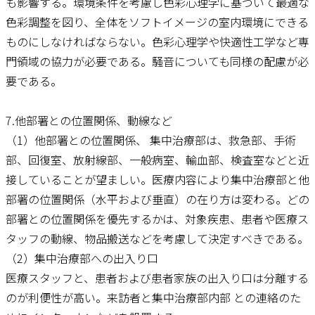
も影響する。環境条件を考慮し色彩心理学に基づいて最適な
色彩調整を図り、全体をソフトイメージの室内環境にできる
ものにしなければならない。色彩心理学や快適性工学など専
門領域の協力が必要である。騒音についても同様の配慮が必
要である。
7.他部署との位置関係、動線など
（1）他部署との位置関係、 集中治療部は、救急部、手術
部、回復室、放射線部、一般病室、輸血部、検査室などと近
接していることが望ましい。医療内容により集中治療部と他
部署の位置関係（水平および垂直）の在り方は変わる。どの
部署との位置関係を優先するかは、対象疾患、患者や医療ス
タッフの動線、物品搬送などを考慮して決定すべきである。
（2）集中治療部への出入り口
医療スタッフと、患者および患者家族の出入り口は分離する
のが利便性が高い。来訪者と集中治療部内部 との連絡のた