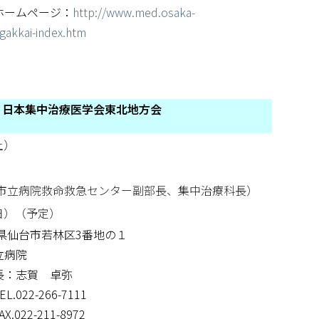
ージ：
http://www.med.osaka-
/gakkai-index.htm
 日本集中治療医学会東北地方会
土）
台市立病院救命救急センター副部長、集中治療科長）
（日）（予定）
宮城県仙台市若林区3番地の１
病院
志賀 卓弥
266-7111
211-8972