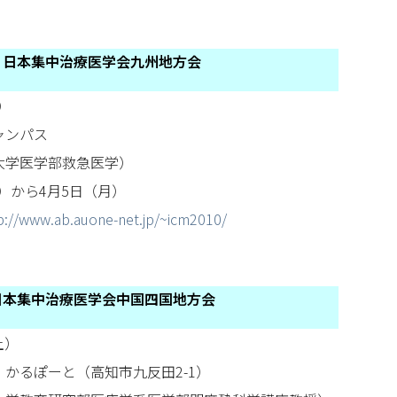
 日本集中治療医学会九州地方会
）
ャンパス
大学医学部救急医学）
月）から4月5日（月）
p://www.ab.auone-net.jp/~icm2010/
日本集中治療医学会中国四国地方会
土）
かるぽーと（高知市九反田2-1）