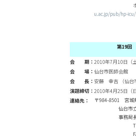
ホームペ
u.ac.jp/pub/hp-icu
第19回
会 期：
2010年7月10日（
会 場：
仙台市医師会館
会 長：
安藤 幸吉 （仙
演題締切：
2010年4月25日
〒984-8501 
連絡先：
仙台市立
事務局長：
TEL.022-
FAX.022-