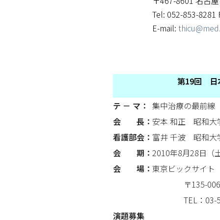
〒467-8601 
Tel: 052-853-8281 
E-mail:
thicu@med.
第19回 
テ － マ：
集中治療の最前線
会 長：
安本 和正 昭和
看護部会：
富井 千波 昭和
会 期：
2010年8月28日（
会 場：
東京ビックサイト
〒135-0063 
TEL：03-5530-
演題募集