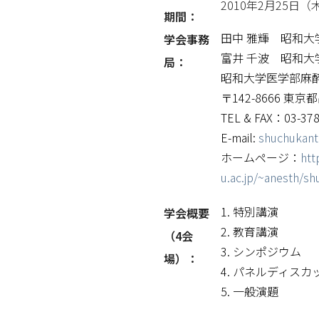
2010年2月25日
期間：
田中 雅輝 昭和
学会事務
富井 千波 昭和
局：
昭和大学医学部麻
〒142-8666 東京
TEL & FAX：03-378
E-mail:
shuchukant
ホームページ：
htt
u.ac.jp/~anesth/s
1. 特別講演
学会概要
2. 教育講演
（4会
3. シンポジウム
場）：
4. パネルディスカ
5. 一般演題