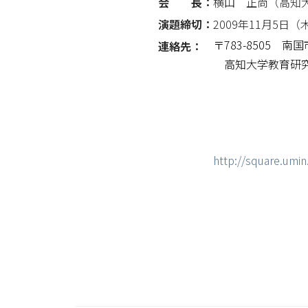
会 長：
横山 正尚（高知
演題締切：
2009年11月5日（
〒783-8505 
連絡先：
高知大学教育研究
TEL.088
FAX.088
Email.icu2
ホーム
http://square.umin.