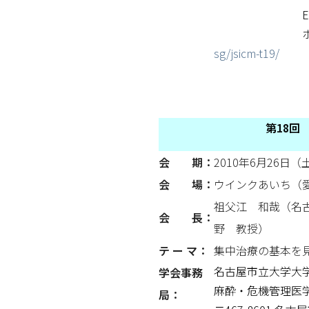
Emai
ホームペ
sg/jsicm-t19/
第18回
会 期：
2010年6月26日（
会 場：
ウインクあいち（
祖父江 和哉（名
会 長：
野 教授）
テ ー マ：
集中治療の基本を見
名古屋市立大学大
学会事務
麻酔・危機管理医
局：