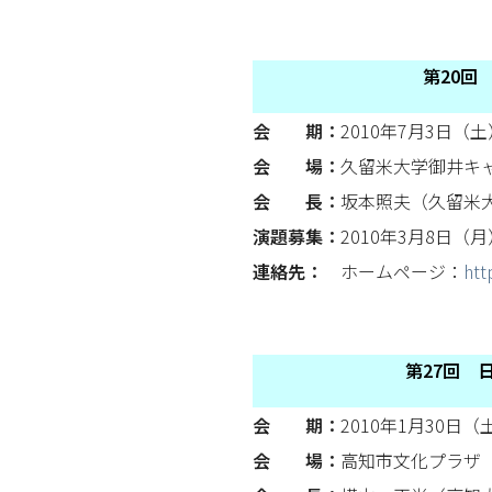
第20回
会 期：
2010年7月3日（土
会 場：
久留米大学御井キ
会 長：
坂本照夫（久留米
演題募集：
2010年3月8日（
連絡先：
ホームページ：
htt
第27回 
会 期：
2010年1月30日（
会 場：
高知市文化プラザ 