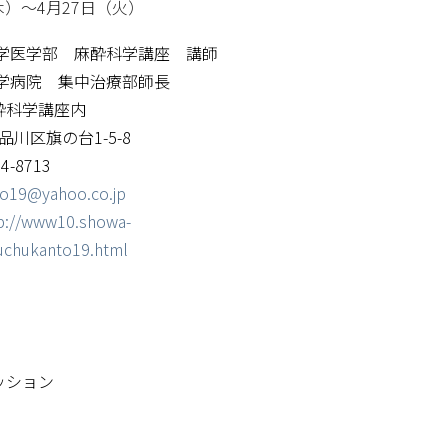
（木）～4月27日（火）
大学医学部 麻酔科学講座 講師
大学病院 集中治療部師長
酔科学講座内
都品川区旗の台1-5-8
4-8713
o19@yahoo.co.jp
p://www10.showa-
huchukanto19.html
ッション