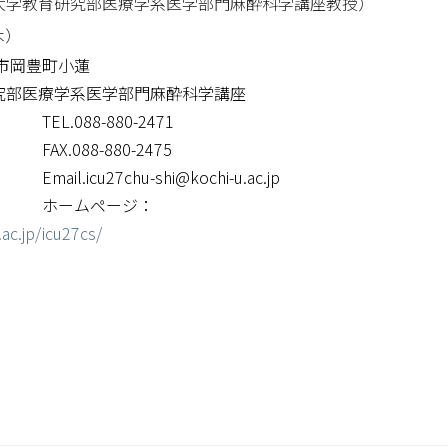
大学教育研究部医療学系医学部門麻酔科学講座教授）
木）
南国市岡豊町小蓮
部医療学系医学部門麻酔科学講座
-880-2471
-880-2475
7chu-shi@kochi-u.ac.jp
ページ：
ac.jp/icu27cs/