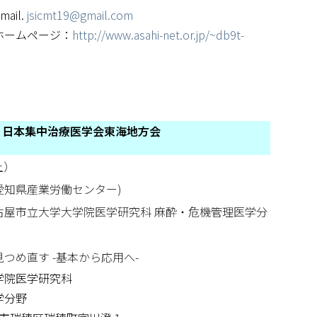
l.
jsicmt19@gmail.com
ージ：
http://www.asahi-net.or.jp/~db9t-
 日本集中治療医学会東海地方会
土）
愛知県産業労働センター)
古屋市立大学大学院医学研究科 麻酔・危機管理医学分
つめ直す -基本から応用へ-
学院医学研究科
学分野