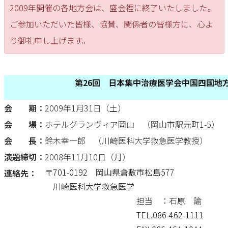
2009年開催の各地方会は、盛会裡に終了いたしました。
ご参加いただいた皆様、協賛、関係者の皆様方に、心よ
り御礼申し上げます。
第26回 日本集中治療医学会中国四国地
会 期：
2009年1月31日（土）
会 場：
ホテルグランヴィア岡山 （岡山市駅元町1-5）
会 長：
鈴木幸一郎 （川崎医科大学救急医学教授）
演題締切：
2008年11月10日（月）
〒701-0192 岡山県倉敷市松島577
連絡先：
川崎医科大学救急医学
担当 ：石原 諭
TEL.086-462-1111