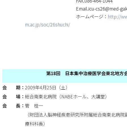
FAX.086-464-1044
Email.icu-cs26@med-gakkai
ホームページ：
http://w
m.ac.jp/soc/26shuchi/
第18回 日本集中治療医学会東北地方
会 期：
2009年4月25日（土）
会 場：
総合南東北病院（NABEホール、大講堂）
会 長：
管 桂一
（財団法人脳神経疾患研究所附属総合南東北病院
療科科長）