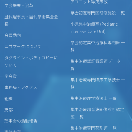
アユニット等病床数
学会概要・沿革
学会認定専門医研修施設 一覧
歴代理事長・歴代学術集会会
長
小児集中治療室 (Pediatric
Intensive Care Unit)
会員動向
学会認定集中治療科専門医 一
ロゴマークについて
覧
タグライン・ボディコピーに
集中治療認証看護師 データ一
ついて
覧
学会賞
集中治療専門臨床工学技士 一
覧
事務局・アクセス
集中治療理学療法士 一覧
組織
集中治療超音波画像診断認定
支部
医 一覧
理事会の活動報告
集中治療専門薬剤師 一覧
事業内容