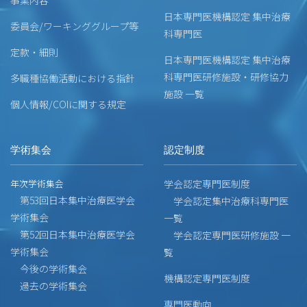
日本専門医機構認定 集中治療
委員会/ワーキンググループ等
科専門医
定款・細則
日本専門医機構認定 集中治療
科専門医研修施設・研修協力
多職種協働活動における指針
施設 一覧
個人情報/COIに関する規定
学術集会
認定制度
年次学術集会
学会認定専門医制度
第53回日本集中治療医学会
学会認定集中治療科専門医
学術集会
一覧
第52回日本集中治療医学会
学会認定専門医研修施設 一
学術集会
覧
今後の学術集会
機構認定専門医制度
過去の学術集会
専門医動向