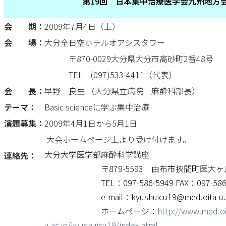
第19回 日本集中治療医学会九州地方
会 期：
2009年7月4日（土）
会 場：
大分全日空ホテルオアシスタワー
〒870-0029大分県大分市高砂町2番48号
TEL (097)533-4411（代表）
会 長：
早野 良生 （大分県立病院 麻酔科部長）
テーマ：
Basic scienceに学ぶ集中治療
演題募集：
2009年4月1日から5月1日
大会ホームページ上より受け付けます。
大分大学医学部麻酔科学講座
連絡先：
〒879-5593 由布市挾間町医大ヶ
TEL：097-586-5949 FAX：097-586-
e-mail：kyushuicu19@med.oita-u.ac
ホームページ：
http://www.med.oi
u.ac.jp/kyushuicu19/index.html