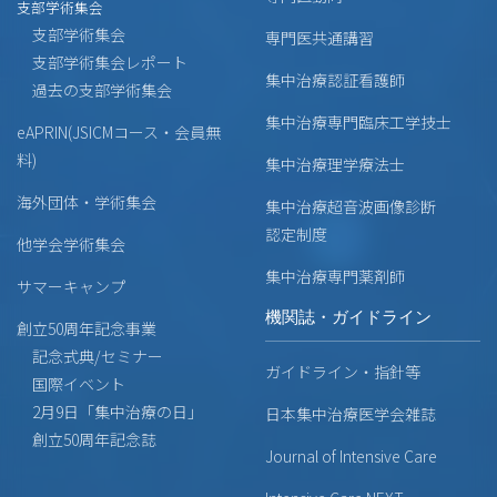
支部学術集会
支部学術集会
専門医共通講習
支部学術集会レポート
集中治療認証看護師
過去の支部学術集会
集中治療専門臨床工学技士
eAPRIN(JSICMコース・会員無
料)
集中治療理学療法士
海外団体・学術集会
集中治療超音波画像診断
認定制度
他学会学術集会
集中治療専門薬剤師
サマーキャンプ
機関誌・ガイドライン
創立50周年記念事業
記念式典/セミナー
ガイドライン・指針等
国際イベント
2月9日「集中治療の日」
日本集中治療医学会雑誌
創立50周年記念誌
Journal of Intensive Care