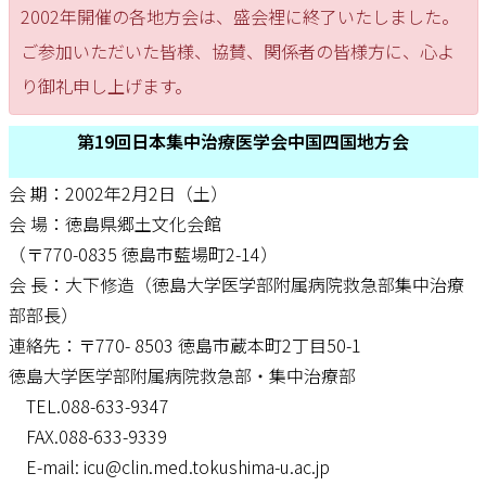
2002年開催の各地方会は、盛会裡に終了いたしました。
ご参加いただいた皆様、協賛、関係者の皆様方に、心よ
り御礼申し上げます。
第19回日本集中治療医学会中国四国地方会
会 期：2002年2月2日（土）
会 場：徳島県郷土文化会館
（〒770-0835 徳島市藍場町2-14）
会 長：大下修造（徳島大学医学部附属病院救急部集中治療
部部長）
連絡先：〒770- 8503 徳島市蔵本町2丁目50-1
徳島大学医学部附属病院救急部・集中治療部
TEL.088-633-9347
FAX.088-633-9339
E-mail: icu@clin.med.tokushima-u.ac.jp