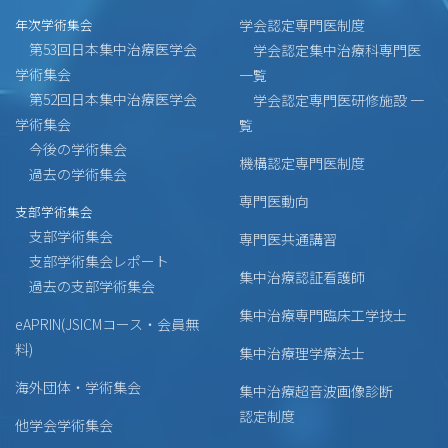
年次学術集会
学会認定専門医制度
第53回日本集中治療医学会
学会認定集中治療科専門医
学術集会
一覧
第52回日本集中治療医学会
学会認定専門医研修施設 一
学術集会
覧
今後の学術集会
機構認定専門医制度
過去の学術集会
専門医動向
支部学術集会
支部学術集会
専門医共通講習
支部学術集会レポート
集中治療認証看護師
過去の支部学術集会
集中治療専門臨床工学技士
eAPRIN(JSICMコース・会員無
料)
集中治療理学療法士
海外団体・学術集会
集中治療超音波画像診断
認定制度
他学会学術集会