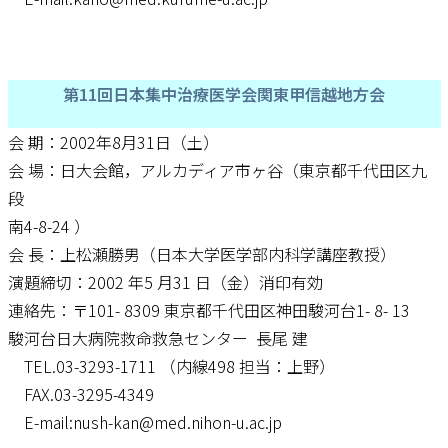
第11回日本集中治療医学会関東甲信越地方会
会 期：2002年8月31日（土）
会 場：日大会館，アルカディア市ヶ谷（東京都千代田区九
段
南4-8-24 ）
会 長：上松瀬勝男（日本大学医学部内科学講座教授）
演題締切：2002 年5 月31 日（金）消印有効
連絡先：〒101- 8309 東京都千代田区神田駿河台1- 8- 13
駿河台日大病院救命救急センター 長尾 建
TEL.03-3293-1711 （内線498 担当：上野）
FAX.03-3295-4349
E-mail:nush-kan@med.nihon-u.ac.jp