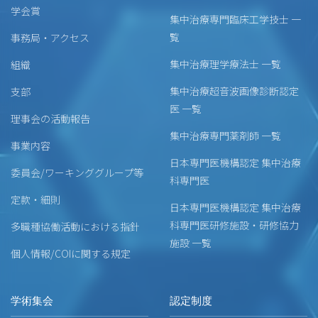
学会賞
集中治療専門臨床工学技士 一
覧
事務局・アクセス
集中治療理学療法士 一覧
組織
集中治療超音波画像診断認定
支部
医 一覧
理事会の活動報告
集中治療専門薬剤師 一覧
事業内容
日本専門医機構認定 集中治療
委員会/ワーキンググループ等
科専門医
定款・細則
日本専門医機構認定 集中治療
科専門医研修施設・研修協力
多職種協働活動における指針
施設 一覧
個人情報/COIに関する規定
学術集会
認定制度