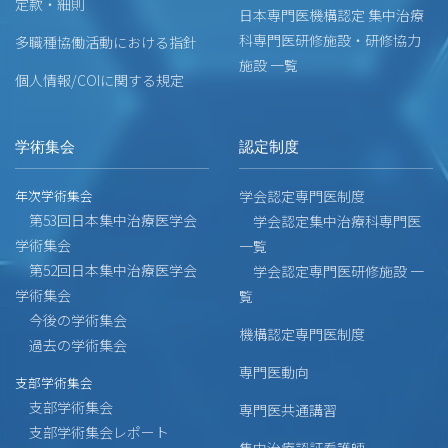
定款・細則
日本専門医機構認定 集中治療
科専門医研修施設・研修協力
多職種協働活動における指針
施設 一覧
個人情報/COIに関する規定
学術集会
認定制度
年次学術集会
学会認定専門医制度
第53回日本集中治療医学会
学会認定集中治療科専門医
学術集会
一覧
第52回日本集中治療医学会
学会認定専門医研修施設 一
学術集会
覧
今後の学術集会
機構認定専門医制度
過去の学術集会
専門医動向
支部学術集会
支部学術集会
専門医共通講習
支部学術集会レポート
集中治療認証看護師