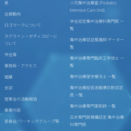
長
小児集中治療室 (Pediatric
Intensive Care Unit)
会員動向
学会認定集中治療科専門医 一
ロゴマークについて
覧
タグライン・ボディコピーに
集中治療認証看護師 データ一
ついて
覧
学会賞
集中治療専門臨床工学技士 一
覧
事務局・アクセス
集中治療理学療法士 一覧
組織
集中治療超音波画像診断認定
支部
医 一覧
理事会の活動報告
集中治療専門薬剤師 一覧
事業内容
日本専門医機構認定 集中治療
委員会/ワーキンググループ等
科専門医