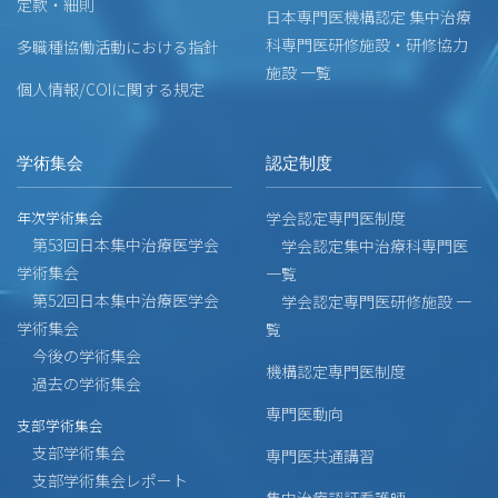
定款・細則
日本専門医機構認定 集中治療
科専門医研修施設・研修協力
多職種協働活動における指針
施設 一覧
個人情報/COIに関する規定
学術集会
認定制度
年次学術集会
学会認定専門医制度
第53回日本集中治療医学会
学会認定集中治療科専門医
学術集会
一覧
第52回日本集中治療医学会
学会認定専門医研修施設 一
学術集会
覧
今後の学術集会
機構認定専門医制度
過去の学術集会
専門医動向
支部学術集会
支部学術集会
専門医共通講習
支部学術集会レポート
集中治療認証看護師