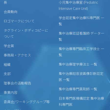
長
小児集中治療室 (Pediatric
Intensive Care Unit)
会員動向
学会認定集中治療科専門医 一
ロゴマークについて
覧
タグライン・ボディコピーに
集中治療認証看護師 データ一
ついて
覧
学会賞
集中治療専門臨床工学技士 一
覧
事務局・アクセス
集中治療理学療法士 一覧
組織
集中治療超音波画像診断認定
支部
医 一覧
理事会の活動報告
集中治療専門薬剤師 一覧
事業内容
日本専門医機構認定 集中治療
委員会/ワーキンググループ等
科専門医