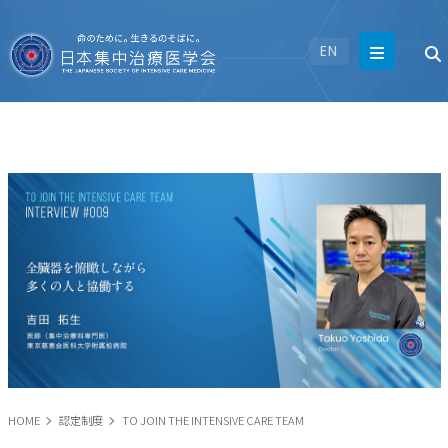
EN
HOME
認定制度
TO JOIN THE INTENSIVE CARE TEAM