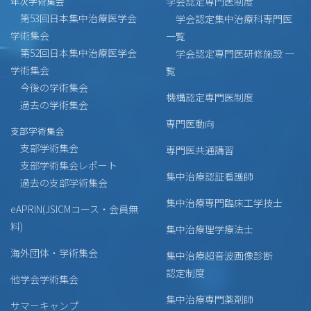
年次学術集会
学会認定専門医制度
第53回日本集中治療医学会
学会認定集中治療科専門医
学術集会
一覧
第52回日本集中治療医学会
学会認定専門医研修施設 一
学術集会
覧
今後の学術集会
機構認定専門医制度
過去の学術集会
専門医動向
支部学術集会
支部学術集会
専門医共通講習
支部学術集会レポート
集中治療認証看護師
過去の支部学術集会
集中治療専門臨床工学技士
eAPRIN(JSICMコース・会員無
料)
集中治療理学療法士
海外団体・学術集会
集中治療超音波画像診断
認定制度
他学会学術集会
集中治療専門薬剤師
サマーキャンプ