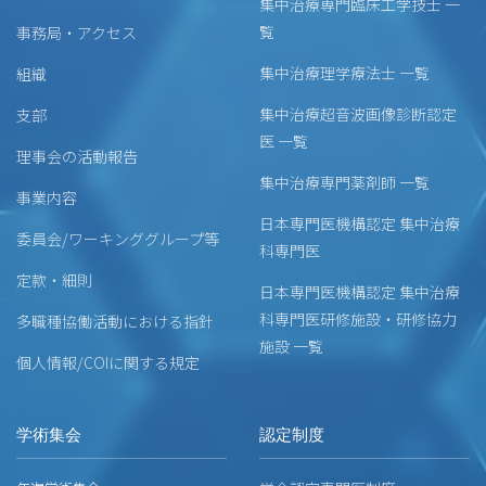
集中治療専門臨床工学技士 一
覧
事務局・アクセス
集中治療理学療法士 一覧
組織
集中治療超音波画像診断認定
支部
医 一覧
理事会の活動報告
集中治療専門薬剤師 一覧
事業内容
日本専門医機構認定 集中治療
委員会/ワーキンググループ等
科専門医
定款・細則
日本専門医機構認定 集中治療
科専門医研修施設・研修協力
多職種協働活動における指針
施設 一覧
個人情報/COIに関する規定
学術集会
認定制度