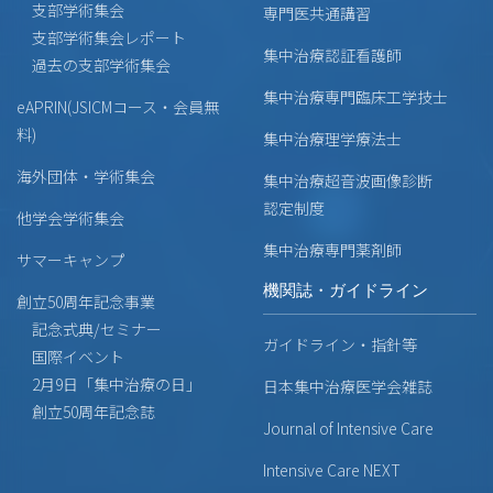
支部学術集会
専門医共通講習
支部学術集会レポート
集中治療認証看護師
過去の支部学術集会
集中治療専門臨床工学技士
eAPRIN(JSICMコース・会員無
料)
集中治療理学療法士
海外団体・学術集会
集中治療超音波画像診断
認定制度
他学会学術集会
集中治療専門薬剤師
サマーキャンプ
機関誌・ガイドライン
創立50周年記念事業
記念式典/セミナー
ガイドライン・指針等
国際イベント
2月9日「集中治療の日」
日本集中治療医学会雑誌
創立50周年記念誌
Journal of Intensive Care
Intensive Care NEXT