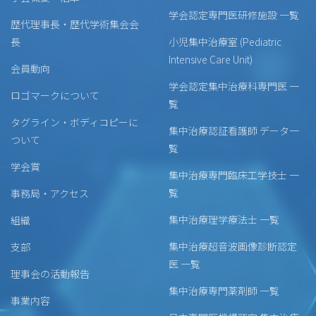
学会認定専門医研修施設 一覧
歴代理事長・歴代学術集会会
長
小児集中治療室 (Pediatric
Intensive Care Unit)
会員動向
学会認定集中治療科専門医 一
ロゴマークについて
覧
タグライン・ボディコピーに
集中治療認証看護師 データ一
ついて
覧
学会賞
集中治療専門臨床工学技士 一
覧
事務局・アクセス
集中治療理学療法士 一覧
組織
集中治療超音波画像診断認定
支部
医 一覧
理事会の活動報告
集中治療専門薬剤師 一覧
事業内容