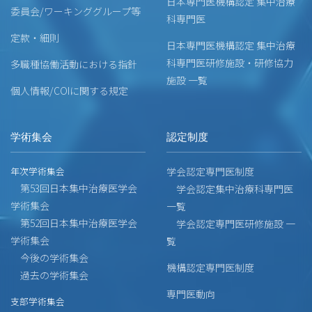
日本専門医機構認定 集中治療
委員会/ワーキンググループ等
科専門医
定款・細則
日本専門医機構認定 集中治療
科専門医研修施設・研修協力
多職種協働活動における指針
施設 一覧
個人情報/COIに関する規定
学術集会
認定制度
年次学術集会
学会認定専門医制度
第53回日本集中治療医学会
学会認定集中治療科専門医
学術集会
一覧
第52回日本集中治療医学会
学会認定専門医研修施設 一
学術集会
覧
今後の学術集会
機構認定専門医制度
過去の学術集会
専門医動向
支部学術集会