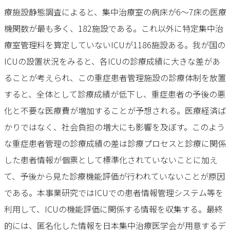
療施設静態調査によると、集中治療室の病床が6～7床の医療
機関数が最も多く、182施設である。これ以外に特定集中治
療室管理料を算定していないICUが1186施設ある。我が国の
ICUの設置状況をみると、各ICUの診療成績に大きな差があ
ることが考えられ、この重症患者管理施設の診療体制を放置
すると、全体として診療成績が低下し、重症患者の予後の悪
化と不要な医療費が増加することが予想される。医療経済ば
かりではなく、社会負担の増大にも影響を及ぼす。このよう
な重症患者管理の診療成績の差は診療プロセスと診療に関係
した患者情報が個票として標準化されていないことに加え
て、予後から見た診療機能評価が行われていないことが原因
である。本事業研究ではICUでの患者情報管理システム等を
利用して、ICUの機能評価に関係する情報を収集する。最終
的には、匿名化した情報を日本集中治療医学会が用意するデ