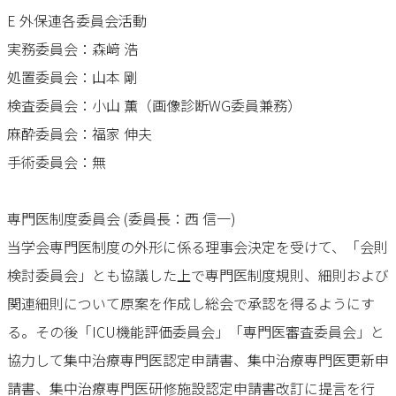
E 外保連各委員会活動
実務委員会：森﨑 浩
処置委員会：山本 剛
検査委員会：小山 薫（画像診断WG委員兼務）
麻酔委員会：福家 伸夫
手術委員会：無
専門医制度委員会 (委員長：西 信一)
当学会専門医制度の外形に係る理事会決定を受けて、「会則
検討委員会」とも協議した上で専門医制度規則、細則および
関連細則について原案を作成し総会で承認を得るようにす
る。その後「ICU機能評価委員会」「専門医審査委員会」と
協力して集中治療専門医認定申請書、集中治療専門医更新申
請書、集中治療専門医研修施設認定申請書改訂に提言を行