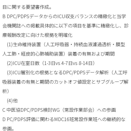
目に関する要望書作成。
B DPC/PDPSデータからのICU収支バランスの精緻化と当学
会機関誌への掲載具体的に以下の項目を基準に精緻化し、診
療報酬改定に向けた根拠を明確化
(1)生命維持装置（人工呼吸器・持続血液濾過透析・膜型
人工肺・経皮的心肺補助装置）装着の有無および期間
(2)ICU在室日数（1-3日vs 4-7日vs 8-14日）
(3)ICU層別化の根拠となるDPC/PDPSデータ解析（人工呼
吸器装着の有無と期間のカットオフ値設定とサブグループ解
析）
(4)他
C 中医協DPC/PDPS検討WG（常設作業部会）への参画
D PC/PDPS評価に関わるMDC16班常設作業班への継続的な
参画。