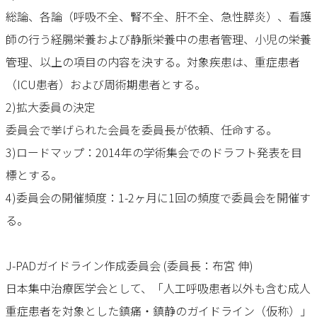
総論、各論（呼吸不全、腎不全、肝不全、急性膵炎）、看護
師の行う経腸栄養および静脈栄養中の患者管理、小児の栄養
管理、以上の項目の内容を決する。対象疾患は、重症患者
（ICU患者）および周術期患者とする。
2)拡大委員の決定
委員会で挙げられた会員を委員長が依頼、任命する。
3)ロードマップ：2014年の学術集会でのドラフト発表を目
標とする。
4)委員会の開催頻度：1-2ヶ月に1回の頻度で委員会を開催す
る。
J-PADガイドライン作成委員会 (委員長：布宮 伸)
日本集中治療医学会として、「人工呼吸患者以外も含む成人
重症患者を対象とした鎮痛・鎮静のガイドライン（仮称）」