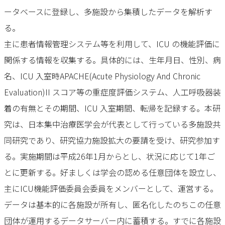
ータベースに登録し、多施設から集積したデータを解析す
る。
主に患者情報管理システム等を利用して、ICU の機能評価に
関係する情報を収集する。具体的には、生年月日、性別、病
名、ICU 入室時APACHE(Acute Physiology And Chronic
Evaluation)II スコア等の重症度評価システム、人工呼吸器装
着の有無とその期間、ICU 入室期間、転帰を記録する。本研
究は、日本集中治療医学会が代表として行っている多施設共
同研究であり、研究協力施設拡大の要請を受け、研究参加す
る。実施期間は平成26年1月からとし、状況に応じて1年ご
とに更新する。好ましくは学会の認める任意団体を設立し、
主にICU機能評価委員会委員をメンバーとして、運営する。
データは基本的に各施設が所有し、匿名化したのちこの任意
団体が運用するデータサーバー内に蓄積する。すでに各施設