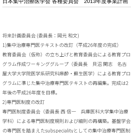
日本集中治療医学会 各種委員会 2013年度事業計画
将来計画委員会 (委員長：岡元 和文)
1)集中治療専門医テキストの改訂（平成26年度の完成）
教育委員会（仮称）の立ち上げと教育委員会による教育プロ
グラム作成ワーキンググループ（委員長 貝沼 関志 名古
屋大学大学院医学系研究科麻酔・蘇生医学）による教育プロ
グラムに準じた集中治療専門医テキストの再編集。完成は2
年後の平成26年度を目標。
2)専門医制度の改訂
専門医制度委員会（委員長 西 信一 兵庫医科大学集中治療
学科）による専門医制度規則および細則の再構築。基盤学会
の専門医を踏まえたsubspecialityとしての集中治療専門医制